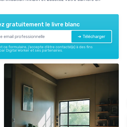
z gratuitement le livre blanc
➔ Télécharger
 ce formulaire, j’accepte d’être contacté(e) à des fins
ar Digital Worker et ses partenaires.