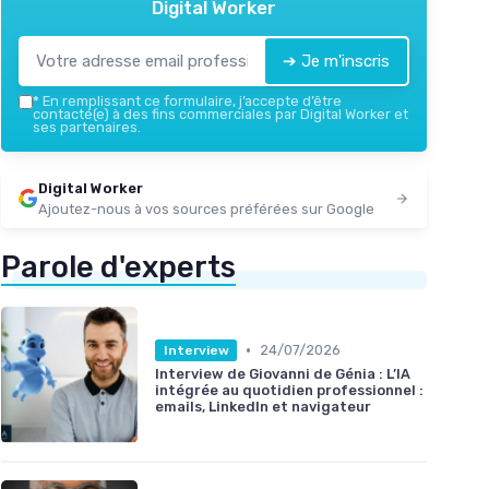
Digital Worker
➔ Je m'inscris
*
En remplissant ce formulaire, j’accepte d’être
contacté(e) à des fins commerciales par Digital Worker et
ses partenaires.
Digital Worker
Ajoutez-nous à vos sources préférées sur Google
Parole d'experts
•
24/07/2026
Interview
Interview de Giovanni de Génia : L’IA
intégrée au quotidien professionnel :
emails, LinkedIn et navigateur