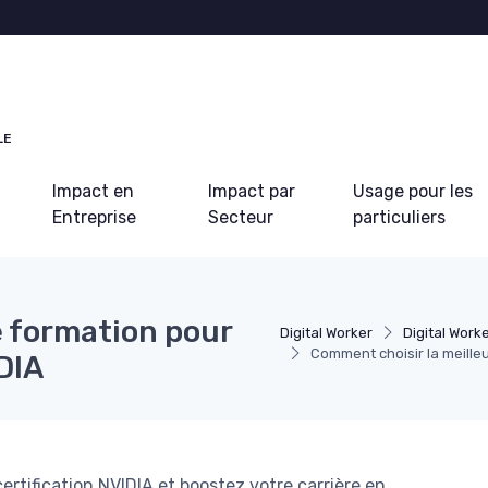
LE
Impact en
Impact par
Usage pour les
Entreprise
Secteur
particuliers
e formation pour
Digital Worker
Digital Work
Comment choisir la meilleu
DIA
ertification NVIDIA et boostez votre carrière en