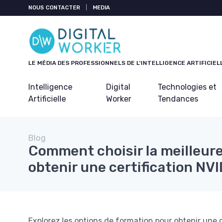
Panneau de gestion des cookies
NOUS CONTACTER
|
MEDIA
LE MÉDIA DES PROFESSIONNELS DE L'INTELLIGENCE ARTIFICIEL
Intelligence
Digital
Technologies et
Artificielle
Worker
Tendances
Blog
Comment choisir la meilleur
obtenir une certification NVI
Explorez les options de formation pour obtenir une c