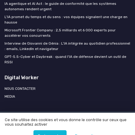
IA agentique et AI Act : le guide de conformité que les systèmes
autonomes rendent urgent
L'IA promet du temps et du sens : vos équipes signalent une charge en
hausse
Microsoft Frontier Company : 2,5 milliards et 6 000 experts pour
accélérer vos concurrents
Interview de Giovanni de Génia : L’IA intégrée au quotidien professionnel
: emails, LinkedIn et navigateur
GPT-5.5-Cyber et Daybreak : quand l'IA de défense devient un outil de
RSSI
Digital Worker
NOUS CONTACTER
MEDIA
Ce site utilise des cookies et vous donne le contrôle sur ceux que
Mentions légales
Politique de confidentialité
Agence OPEN
vous souhaitez activer
AI
© Digital Worker 2026