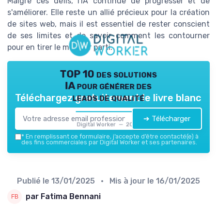
Malgré ces défis, l'IA continue de progresser et de
s'améliorer. Elle reste un allié précieux pour la création
de sites web, mais il est essentiel de rester conscient
de ses limites et de savoir comment les contourner
pour en tirer le meilleur parti.
TOP 10 des solutions
IA pour générer des
leads de qualité
Téléchargez gratuitement le livre blanc
➔ Télécharger
Digital Worker — 2026
*
En remplissant ce formulaire, j’accepte d’être contacté(e) à
des fins commerciales par Digital Worker et ses partenaires.
Publié le
13/01/2025
• Mis à jour le
16/01/2025
par Fatima Bennani