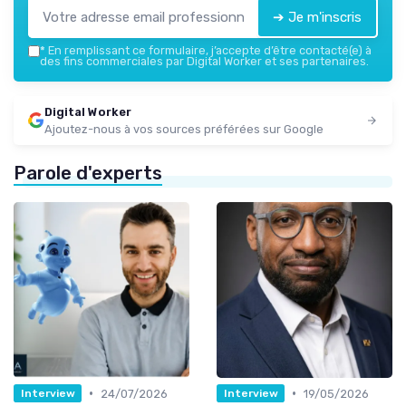
➔ Je m'inscris
*
En remplissant ce formulaire, j’accepte d’être contacté(e) à
des fins commerciales par Digital Worker et ses partenaires.
Digital Worker
Ajoutez-nous à vos sources préférées sur Google
Parole d'experts
•
•
24/07/2026
19/05/2026
Interview
Interview