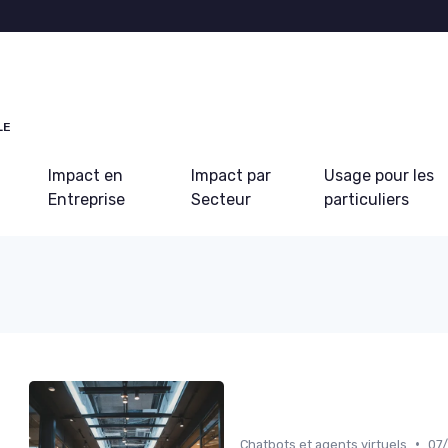
LE
Impact en
Impact par
Usage pour les
Entreprise
Secteur
particuliers
•
Chatbots et agents virtuels
07