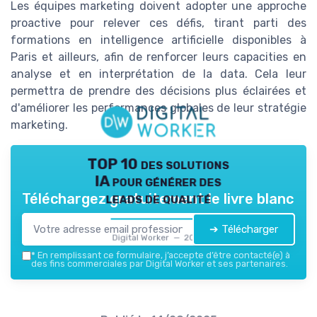
Les équipes marketing doivent adopter une approche
proactive pour relever ces défis, tirant parti des
formations en intelligence artificielle disponibles à
Paris et ailleurs, afin de renforcer leurs capacities en
analyse et en interprétation de la data. Cela leur
permettra de prendre des décisions plus éclairées et
d'améliorer les performances globales de leur stratégie
marketing.
TOP 10 des solutions
IA pour générer des
leads de qualité
Téléchargez gratuitement le livre blanc
➔ Télécharger
Digital Worker — 2026
*
En remplissant ce formulaire, j’accepte d’être contacté(e) à
des fins commerciales par Digital Worker et ses partenaires.