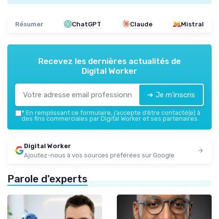
Résumer
ChatGPT
Claude
Mistral
Recevez les dernières actualités de
Digital Worker
➔ Je m'inscris
*
En remplissant ce formulaire, j’accepte d’être contacté(e) à
des fins commerciales par Digital Worker et ses partenaires.
Digital Worker
Ajoutez-nous à vos sources préférées sur Google
Parole d'experts