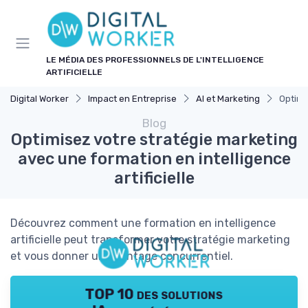
Panneau de gestion des cookies
LE MÉDIA DES PROFESSIONNELS DE L'INTELLIGENCE
ARTIFICIELLE
Digital Worker
Impact en Entreprise
AI et Marketing
Optimi
Blog
Optimisez votre stratégie marketing
avec une formation en intelligence
artificielle
Découvrez comment une formation en intelligence
artificielle peut transformer votre stratégie marketing
et vous donner un avantage concurrentiel.
TOP 10 des solutions