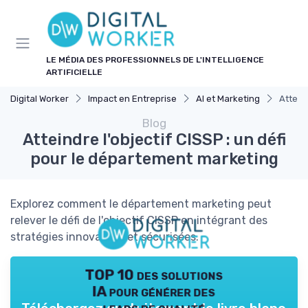
Panneau de gestion des cookies
LE MÉDIA DES PROFESSIONNELS DE L'INTELLIGENCE
ARTIFICIELLE
Digital Worker
Impact en Entreprise
AI et Marketing
Attein
Blog
Atteindre l'objectif CISSP : un défi
pour le département marketing
Explorez comment le département marketing peut
relever le défi de l'objectif CISSP en intégrant des
stratégies innovantes et sécurisées.
TOP 10 des solutions
IA pour générer des
leads de qualité