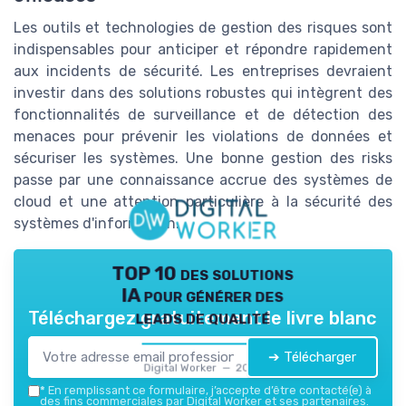
Les outils et technologies de gestion des risques sont
indispensables pour anticiper et répondre rapidement
aux incidents de sécurité. Les entreprises devraient
investir dans des solutions robustes qui intègrent des
fonctionnalités de surveillance et de détection des
menaces pour prévenir les violations de données et
sécuriser les systèmes. Une bonne gestion des risks
passe par une connaissance accrue des systèmes de
cloud et une attention particulière à la sécurité des
systèmes d'information.
TOP 10 des solutions
IA pour générer des
leads de qualité
Téléchargez gratuitement le livre blanc
➔ Télécharger
Digital Worker — 2026
*
En remplissant ce formulaire, j’accepte d’être contacté(e) à
des fins commerciales par Digital Worker et ses partenaires.