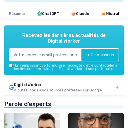
Résumer
ChatGPT
Claude
Mistral
Recevez les dernières actualités de
Digital Worker
➔ Je m'inscris
*
En remplissant ce formulaire, j’accepte d’être contacté(e) à
des fins commerciales par Digital Worker et ses partenaires.
Digital Worker
Ajoutez-nous à vos sources préférées sur Google
Parole d'experts