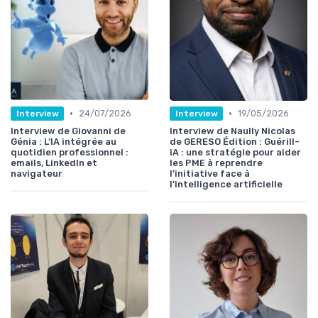
•
•
24/07/2026
19/05/2026
Interview
Interview
Interview de Giovanni de
Interview de Naully Nicolas
Génia : L’IA intégrée au
de GERESO Édition : Guérill-
quotidien professionnel :
iA : une stratégie pour aider
emails, LinkedIn et
les PME à reprendre
navigateur
l’initiative face à
l’intelligence artificielle