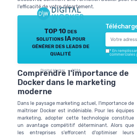
l'efficacité de votre département.
Télécharge
TOP 10 des
solutions IA pour
générer des leads de
*
En remplissant
qualité
commerciales p
Digital Worker — 2026
Comprendre l'importance de
Docker dans le marketing
moderne
Dans le paysage marketing actuel, l'importance de
maîtriser Docker est indéniable. Pour les équipes
marketing, adopter cette technologie constitue
un avantage compétitif déterminant. Alors que
les entreprises s'efforcent d'optimiser leurs