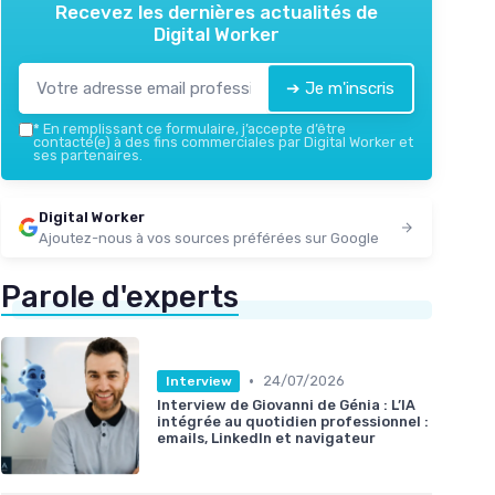
Recevez les dernières actualités de
Digital Worker
➔ Je m'inscris
*
En remplissant ce formulaire, j’accepte d’être
contacté(e) à des fins commerciales par Digital Worker et
ses partenaires.
Digital Worker
Ajoutez-nous à vos sources préférées sur Google
Parole d'experts
•
24/07/2026
Interview
Interview de Giovanni de Génia : L’IA
intégrée au quotidien professionnel :
emails, LinkedIn et navigateur