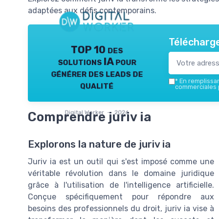
adaptées aux défis contemporains.
Télécharge
TOP 10 des
solutions IA pour
générer des leads de
*
En remplissant
qualité
commerciales p
Digital Worker — 2026
Comprendre juriv ia
Explorons la nature de juriv ia
Juriv ia est un outil qui s'est imposé comme une
véritable révolution dans le domaine juridique
grâce à l'utilisation de l'intelligence artificielle.
Conçue spécifiquement pour répondre aux
besoins des professionnels du droit, juriv ia vise à