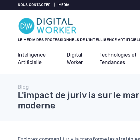
Panneau de gestion des cookies
NOUS CONTACTER
|
MEDIA
LE MÉDIA DES PROFESSIONNELS DE L'INTELLIGENCE ARTIFICIEL
Intelligence
Digital
Technologies et
Artificielle
Worker
Tendances
Blog
L'impact de juriv ia sur le ma
moderne
Explorez comment juriv ia transforme les stratégies