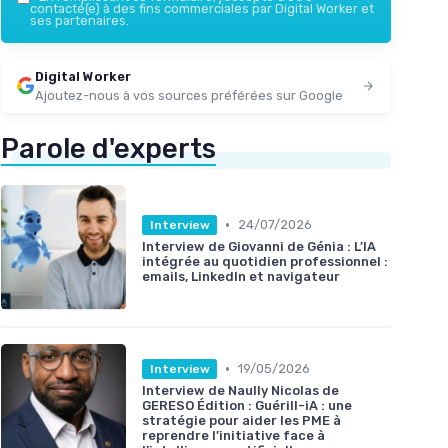
contacté(e) à des fins commerciales par Digital Worker et
ses partenaires.
Digital Worker
Ajoutez-nous à vos sources préférées sur Google
Parole d'experts
•
24/07/2026
Interview
Interview de Giovanni de Génia : L’IA
intégrée au quotidien professionnel :
emails, LinkedIn et navigateur
•
19/05/2026
Interview
Interview de Naully Nicolas de
GERESO Édition : Guérill-iA : une
stratégie pour aider les PME à
reprendre l’initiative face à