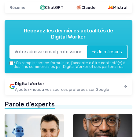
Résumer
ChatGPT
Claude
Mistral
Recevez les dernières actualités de
Digital Worker
➔ Je m'inscris
*
En remplissant ce formulaire, j’accepte d’être contacté(e) à
des fins commerciales par Digital Worker et ses partenaires.
Digital Worker
Ajoutez-nous à vos sources préférées sur Google
Parole d'experts