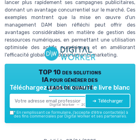
lancer plus rapidement ses campagnes publicitaires,
donnant un avantage concurrentiel sur le marché. Ces
exemples montrent que la mise en œuvre d'un
management DAM bien réfléchi peut offrir des
avantages considérables en matière de gestion des
ressources numériques, en permettant une utilisation
optimisée des actifs numériques et en améliorant
l'efficacité globale des départements marketing.
TOP 10 des solutions
IA pour générer des
leads de qualité
Téléchargez gratuitement le livre blanc
➔ Télécharger
Digital Worker — 2026
*
En remplissant ce formulaire, j’accepte d’être contacté(e) à
des fins commerciales par Digital Worker et ses partenaires.