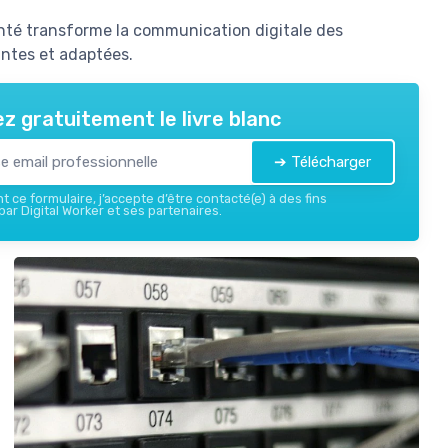
é transforme la communication digitale des
antes et adaptées.
z gratuitement le livre blanc
➔ Télécharger
 ce formulaire, j’accepte d’être contacté(e) à des fins
ar Digital Worker et ses partenaires.