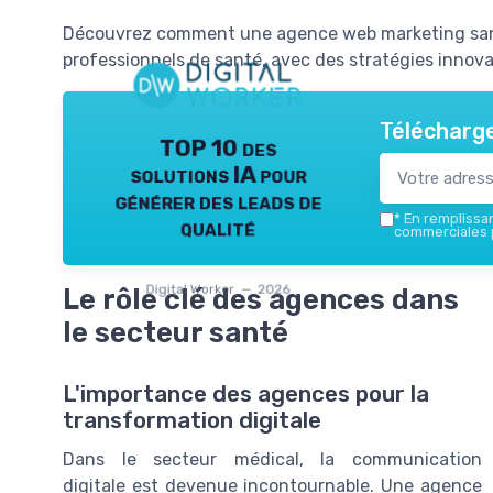
Découvrez comment une agence web marketing sant
professionnels de santé, avec des stratégies innov
Télécharge
TOP 10 des
solutions IA pour
générer des leads de
*
En remplissant
qualité
commerciales p
Digital Worker — 2026
Le rôle clé des agences dans
le secteur santé
L'importance des agences pour la
transformation digitale
Dans le secteur médical, la communication
digitale est devenue incontournable. Une agence