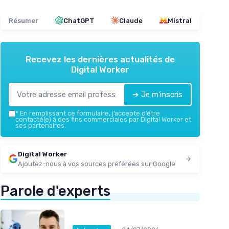
Résumer
ChatGPT
Claude
Mistral
Recevez les dernières actualités de
Digital Worker
➔ Je m'inscris
*
En remplissant ce formulaire, j’accepte d’être
contacté(e) à des fins commerciales par Digital Worker et
ses partenaires.
Digital Worker
Ajoutez-nous à vos sources préférées sur Google
Parole d'experts