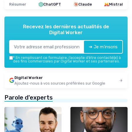
Résumer
ChatGPT
Claude
Mistral
Recevez les dernières actualités de
Digital Worker
➔ Je m'inscris
*
En remplissant ce formulaire, j’accepte d’être contacté(e) à
des fins commerciales par Digital Worker et ses partenaires.
Digital Worker
Ajoutez-nous à vos sources préférées sur Google
Parole d'experts