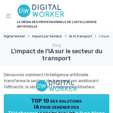
Panneau de gestion des cookies
LE MÉDIA DES PROFESSIONNELS DE L'INTELLIGENCE
ARTIFICIELLE
Digital Worker
Impact par Secteur
IA et transport
L'impact 
Blog
L'impact de l'IA sur le secteur du
transport
Découvrez comment l'intelligence artificielle
transforme le secteur du transport, en améliorant
l'efficacité, la sécurité et l'expérience utilisateur.
TOP 10 des solutions
IA pour générer des
leads de qualité