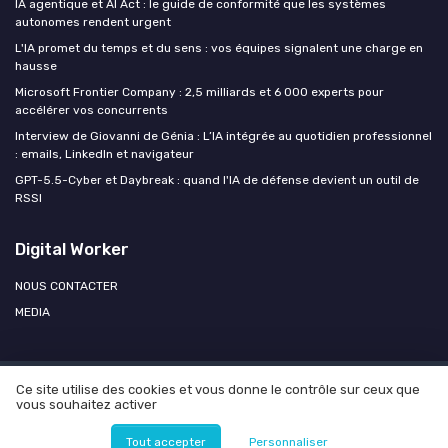
IA agentique et AI Act : le guide de conformité que les systèmes
autonomes rendent urgent
L'IA promet du temps et du sens : vos équipes signalent une charge en
hausse
Microsoft Frontier Company : 2,5 milliards et 6 000 experts pour
accélérer vos concurrents
Interview de Giovanni de Génia : L’IA intégrée au quotidien professionnel
: emails, LinkedIn et navigateur
GPT-5.5-Cyber et Daybreak : quand l'IA de défense devient un outil de
RSSI
Digital Worker
NOUS CONTACTER
MEDIA
Ce site utilise des cookies et vous donne le contrôle sur ceux que
Mentions légales
Politique de confidentialité
Agence OPEN
vous souhaitez activer
AI
© Digital Worker 2026
Tout accepter
Personnaliser