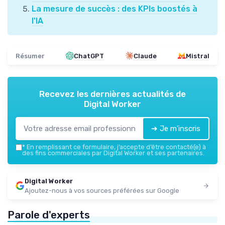
La mesure de succès : des KPIs boostés à
l'IA
Résumer
ChatGPT
Claude
Mistral
Recevez les dernières actualités de
Digital Worker
➔ Je m'inscris
*
En remplissant ce formulaire, j’accepte d’être contacté(e) à
des fins commerciales par Digital Worker et ses partenaires.
Digital Worker
Ajoutez-nous à vos sources préférées sur Google
Parole d'experts