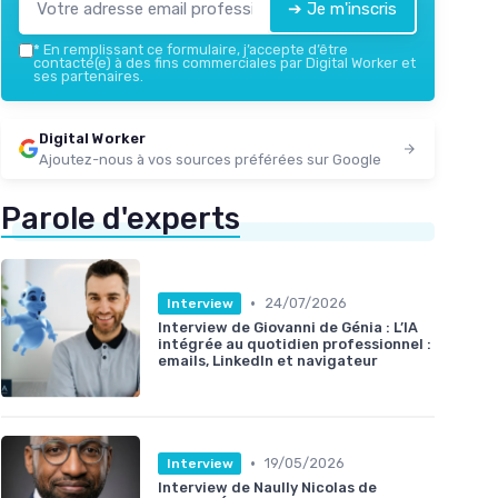
➔ Je m'inscris
*
En remplissant ce formulaire, j’accepte d’être
contacté(e) à des fins commerciales par Digital Worker et
ses partenaires.
Digital Worker
Ajoutez-nous à vos sources préférées sur Google
Parole d'experts
•
24/07/2026
Interview
Interview de Giovanni de Génia : L’IA
intégrée au quotidien professionnel :
emails, LinkedIn et navigateur
•
19/05/2026
Interview
Interview de Naully Nicolas de