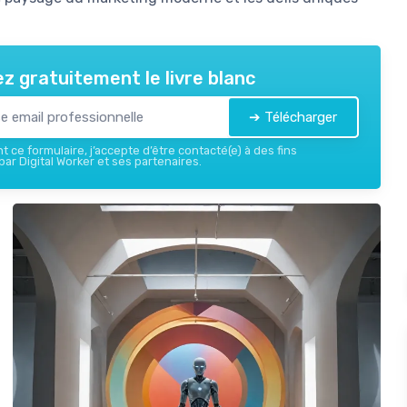
z gratuitement le livre blanc
➔ Télécharger
 ce formulaire, j’accepte d’être contacté(e) à des fins
ar Digital Worker et ses partenaires.