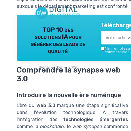
auxquels le département marketing est confronté.
Télécharge
TOP 10 des
solutions IA pour
générer des leads de
*
En remplissant
qualité
commerciales p
Digital Worker — 2026
Comprendre la synapse web
3.0
Introduire la nouvelle ère numérique
L'ère du
web 3.0
marque une étape significative
dans l'évolution technologique. À travers
l'intégration des
technologies émergentes
comme la
blockchain
, le
web synapse
commence