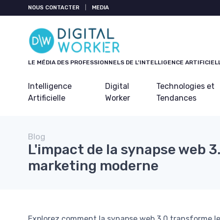
Panneau de gestion des cookies
NOUS CONTACTER
|
MEDIA
LE MÉDIA DES PROFESSIONNELS DE L'INTELLIGENCE ARTIFICIEL
Intelligence
Digital
Technologies et
Artificielle
Worker
Tendances
Blog
L'impact de la synapse web 3.
marketing moderne
Explorez comment la synapse web 3.0 transforme le