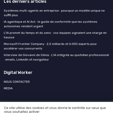
Les derniers articles
Systèmes multi-agents en entreprise : pourquoi un modèle unique ne
suffit plus
IA agentique et AI Act : le guide de conformité que les systèmes
autonomes rendent urgent
L'IA promet du temps et du sens : vos équipes signalent une charge en
hausse
Microsoft Frontier Company : 2,5 milliards et 6 000 experts pour
accélérer vos concurrents
Interview de Giovanni de Génia : L’IA intégrée au quotidien professionnel
: emails, LinkedIn et navigateur
Digital Worker
NOUS CONTACTER
MEDIA
Ce site utilise des cookies et vous donne le contrôle sur ceux que
Mentions légales
Politique de confidentialité
Agence OPEN
vous souhaitez activer