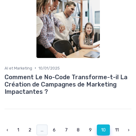
•
AI et Marketing
10/01/2025
Comment Le No-Code Transforme-t-il La
Création de Campagnes de Marketing
Impactantes ?
‹
1
2
...
6
7
8
9
10
11
›