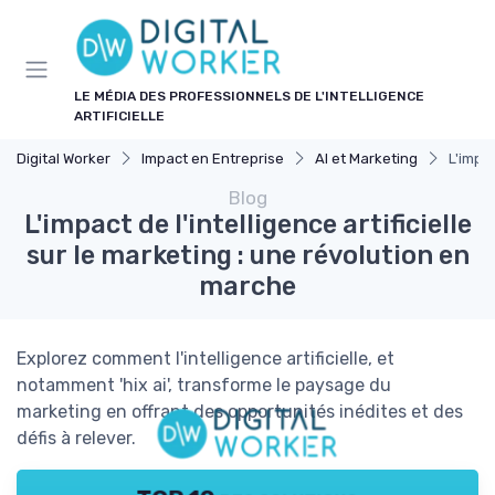
Panneau de gestion des cookies
LE MÉDIA DES PROFESSIONNELS DE L'INTELLIGENCE
ARTIFICIELLE
Digital Worker
Impact en Entreprise
AI et Marketing
L'impac
Blog
L'impact de l'intelligence artificielle
sur le marketing : une révolution en
marche
Explorez comment l'intelligence artificielle, et
notamment 'hix ai', transforme le paysage du
marketing en offrant des opportunités inédites et des
défis à relever.