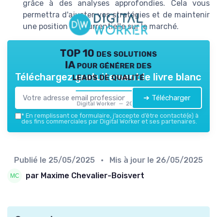
grâce à des analyses approfondies. Cela vous
permettra d'ajuster vos stratégies et de maintenir
une position concurrentielle sur le marché.
TOP 10 des solutions
IA pour générer des
leads de qualité
Téléchargez gratuitement le livre blanc
➔ Télécharger
Digital Worker — 2026
*
En remplissant ce formulaire, j’accepte d’être contacté(e) à
des fins commerciales par Digital Worker et ses partenaires.
Publié le
25/05/2025
• Mis à jour le
26/05/2025
par Maxime Chevalier-Boisvert