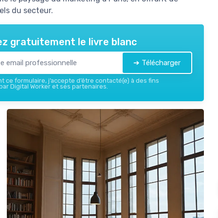
els du secteur.
z gratuitement le livre blanc
➔ Télécharger
 ce formulaire, j’accepte d’être contacté(e) à des fins
ar Digital Worker et ses partenaires.