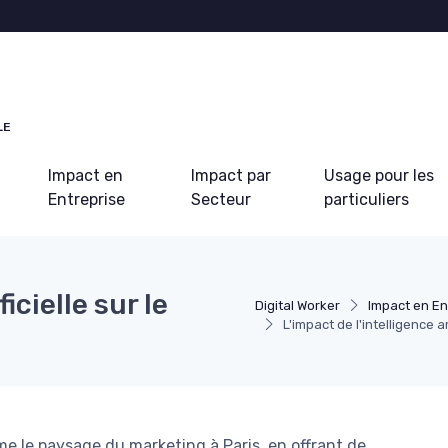
LE
Impact en
Impact par
Usage pour les
Entreprise
Secteur
particuliers
icielle sur le
Digital Worker
Impact en En
L'impact de l'intelligence ar
rme le paysage du marketing à Paris, en offrant de