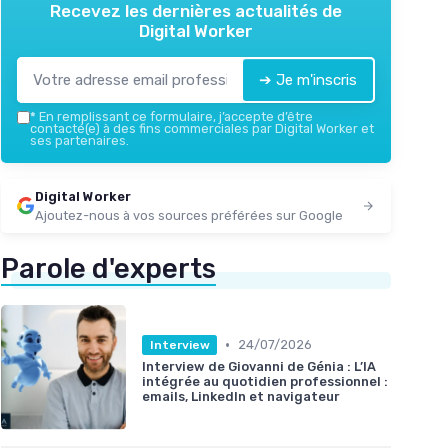
Recevez les dernières actualités de
Digital Worker
➔ Je m'inscris
*
En remplissant ce formulaire, j’accepte d’être
contacté(e) à des fins commerciales par Digital Worker et
ses partenaires.
Digital Worker
Ajoutez-nous à vos sources préférées sur Google
Parole d'experts
•
24/07/2026
Interview
Interview de Giovanni de Génia : L’IA
intégrée au quotidien professionnel :
emails, LinkedIn et navigateur