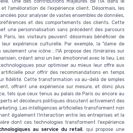
cielle. Une des contributions majeures de l'IA dans le
et l'amélioration de l'expérience client. Désormais, les
s avancées pour analyser de vastes ensembles de données,
références et des comportements des clients. Cette
met une personnalisation sans précédent des parcours
 Paris, les visiteurs peuvent désormais bénéficier de
leur expérience culturelle. Par exemple, la "dame de
us seulement une icône ; l'IA propose des itinéraires sur
risien, créant ainsi un lien émotionnel avec le lieu. Les
technologiques pour optimiser au mieux leur offre aux
e artificielle pour offrir des recommandations en temps
leur fidélité. Cette transformation va au-delà de simples
ient, offrant une expérience sur mesure, et donc plus
e, tels que ceux tenus au palais de Paris ou encore au
 experts et décideurs politiques discutent activement des
rketing. Les intelligences artificielles transforment non
t également l'interaction entre les entreprises et la
anière dont ces technologies transforment l'expérience
chnologiques au service du retail
, qui propose une