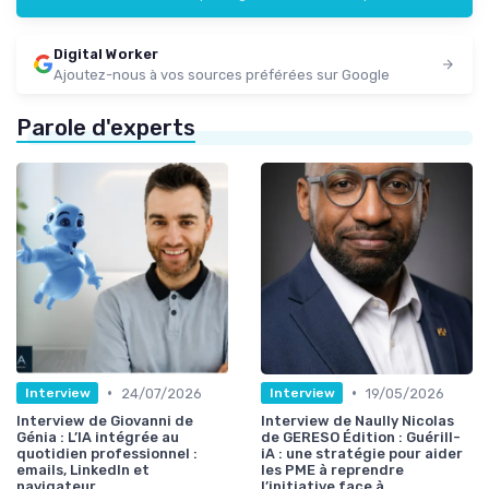
Digital Worker
Ajoutez-nous à vos sources préférées sur Google
Parole d'experts
•
•
24/07/2026
19/05/2026
Interview
Interview
Interview de Giovanni de
Interview de Naully Nicolas
Génia : L’IA intégrée au
de GERESO Édition : Guérill-
quotidien professionnel :
iA : une stratégie pour aider
emails, LinkedIn et
les PME à reprendre
navigateur
l’initiative face à