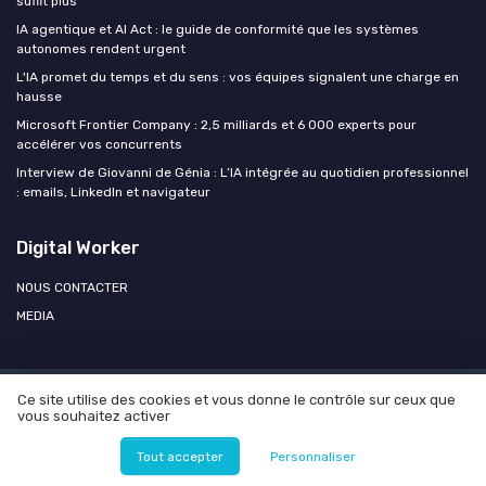
suffit plus
IA agentique et AI Act : le guide de conformité que les systèmes
autonomes rendent urgent
L'IA promet du temps et du sens : vos équipes signalent une charge en
hausse
Microsoft Frontier Company : 2,5 milliards et 6 000 experts pour
accélérer vos concurrents
Interview de Giovanni de Génia : L’IA intégrée au quotidien professionnel
: emails, LinkedIn et navigateur
Digital Worker
NOUS CONTACTER
MEDIA
Ce site utilise des cookies et vous donne le contrôle sur ceux que
Mentions légales
Politique de confidentialité
Agence OPEN
vous souhaitez activer
AI
© Digital Worker 2026
Tout accepter
Personnaliser