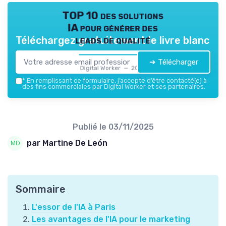
TOP 10 des solutions
IA pour générer des
leads de qualité
Téléchargez gratuitement le livre blanc
➔ Télécharger
Digital Worker — 2026
*
En remplissant ce formulaire, j’accepte d’être contacté(e) à
des fins commerciales par Digital Worker et ses partenaires.
Publié le
03/11/2025
par Martine De León
Sommaire
L'essor de l'IA à Paris
Les avantages de l'IA pour le marketing