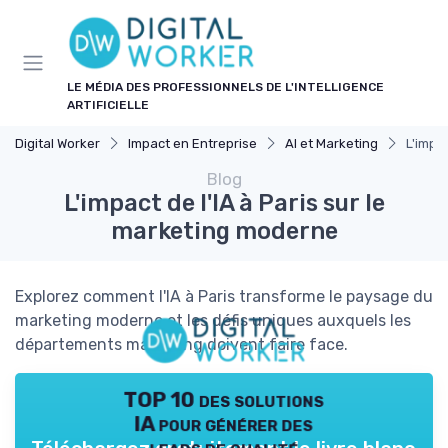
Panneau de gestion des cookies
LE MÉDIA DES PROFESSIONNELS DE L'INTELLIGENCE
ARTIFICIELLE
Digital Worker
Impact en Entreprise
AI et Marketing
L'impa
Blog
L'impact de l'IA à Paris sur le
marketing moderne
Explorez comment l'IA à Paris transforme le paysage du
marketing moderne et les défis uniques auxquels les
départements marketing doivent faire face.
TOP 10 des solutions
IA pour générer des
leads de qualité