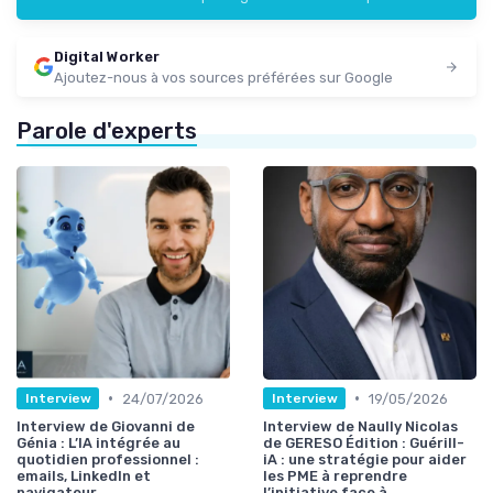
Digital Worker
Ajoutez-nous à vos sources préférées sur Google
Parole d'experts
•
•
24/07/2026
19/05/2026
Interview
Interview
Interview de Giovanni de
Interview de Naully Nicolas
Génia : L’IA intégrée au
de GERESO Édition : Guérill-
quotidien professionnel :
iA : une stratégie pour aider
emails, LinkedIn et
les PME à reprendre
navigateur
l’initiative face à