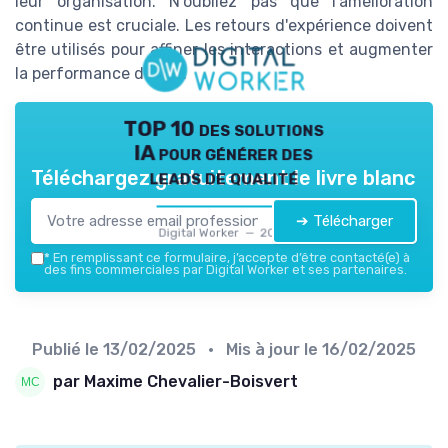
leur organisation. N'oubliez pas que l'amélioration
continue est cruciale. Les retours d'expérience doivent
être utilisés pour affiner les interactions et augmenter
la performance du bot.
TOP 10 des solutions
IA pour générer des
leads de qualité
Téléchargez gratuitement le livre blanc
➔ Télécharger
Digital Worker — 2026
*
En remplissant ce formulaire, j’accepte d’être contacté(e) à
des fins commerciales par Digital Worker et ses partenaires.
Publié le
13/02/2025
• Mis à jour le
16/02/2025
par Maxime Chevalier-Boisvert