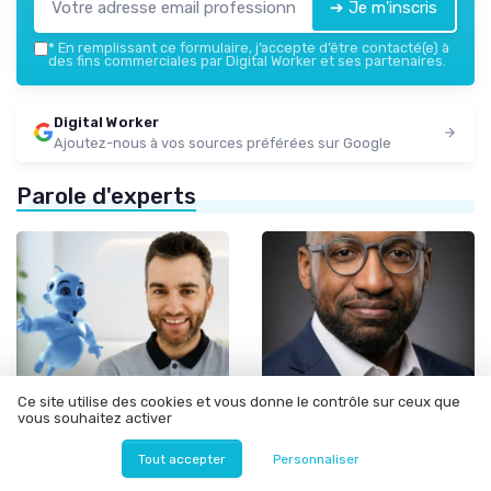
➔ Je m'inscris
*
En remplissant ce formulaire, j’accepte d’être contacté(e) à
des fins commerciales par Digital Worker et ses partenaires.
Digital Worker
Ajoutez-nous à vos sources préférées sur Google
Parole d'experts
Ce site utilise des cookies et vous donne le contrôle sur ceux que
vous souhaitez activer
Tout accepter
Personnaliser
•
•
24/07/2026
19/05/2026
Interview
Interview
Interview de Giovanni de
Interview de Naully Nicolas