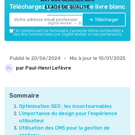
leads de qualité
Téléchargez gratuitement le livre blanc
➔ Télécharger
Digital Worker — 2026
*
En remplissant ce formulaire, j’accepte d’être contacté(e) à
des fins commerciales par Digital Worker et ses partenaires.
Publié le
20/06/2024
• Mis à jour le
10/01/2025
par Paul-Henri Lefèvre
Sommaire
Optimisation SEO : les incontournables
L'importance du design pour l'expérience
utilisateur
Utilisation des CMS pour la gestion de