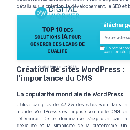
détails sur la création, le développement, le SEO et
Télécharge
TOP 10 des
solutions IA pour
générer des leads de
*
En remplissant
qualité
commerciales p
Digital Worker — 2026
Création de sites WordPress :
l'importance du CMS
La popularité mondiale de WordPress
Utilisé par plus de 43,2% des sites web dans le
monde, WordPress s'est imposé comme le
CMS
de
référence. Cette dominance s'explique par la
flexibilité et la simplicité de la plateforme. Un