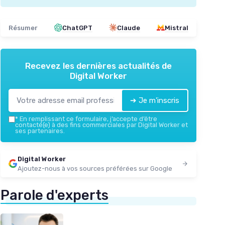
Résumer
ChatGPT
Claude
Mistral
Recevez les dernières actualités de
Digital Worker
➔ Je m'inscris
*
En remplissant ce formulaire, j’accepte d’être
contacté(e) à des fins commerciales par Digital Worker et
ses partenaires.
Digital Worker
Ajoutez-nous à vos sources préférées sur Google
Parole d'experts