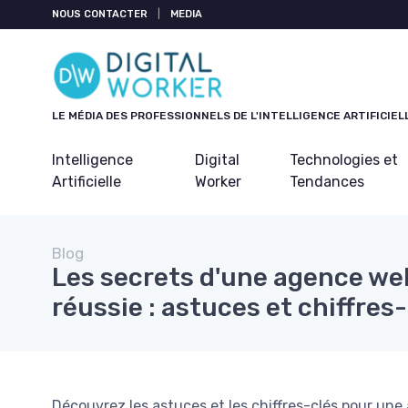
Panneau de gestion des cookies
NOUS CONTACTER
|
MEDIA
LE MÉDIA DES PROFESSIONNELS DE L'INTELLIGENCE ARTIFICIEL
Intelligence
Digital
Technologies et
Artificielle
Worker
Tendances
Blog
Les secrets d'une agence w
réussie : astuces et chiffres
Découvrez les astuces et les chiffres-clés pour un