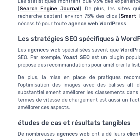
Les statistiques montrent que 93% des expérien
(
Search Engine Journal
). De plus, les
sites
qui
recherche captent environ 75% des clics (
Smart I
nécessité pour toute
agence web WordPress
.
Les stratégies SEO spécifiques à Word
Les
agences web
spécialisées savent que
WordPr
SEO. Par exemple,
Yoast SEO
est un plugin popul
propose des recommandations pour améliorer la lisib
De plus, la mise en place de pratiques recomm
l'optimisation des images avec des balises alt 
substantiellement améliorer les classements dan
termes de vitesse de chargement est aussi un fac
améliorer ces aspects.
études de cas et résultats tangibles
De nombreuses
agences web
ont aidé leurs
clien