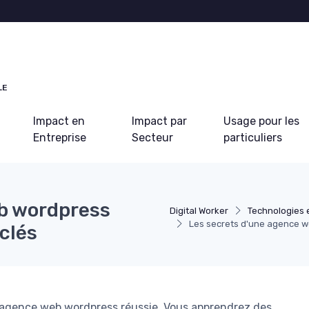
LE
Impact en
Impact par
Usage pour les
Entreprise
Secteur
particuliers
eb wordpress
Digital Worker
Technologies 
Les secrets d'une agence we
-clés
e agence web wordpress réussie. Vous apprendrez des