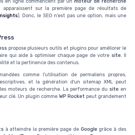
ces en ligne commencent par un
moteur de recherche
 apparaissent sur la première page de résultats de
nsights
). Donc, le SEO n'est pas une option, mais une
Press
ess
propose plusieurs outils et plugins pour améliorer le
aire qui aide à optimiser chaque page de votre
site
. Il
ilité et la pertinence des contenus.
andées comme l'utilisation de permaliens propres,
descriptives, et la génération d'un sitemap XML peut
s les moteurs de recherche. La performance du
site
en
teur clé. Un plugin comme
WP Rocket
peut grandement
ts
à atteindre la première page de
Google
grâce à des