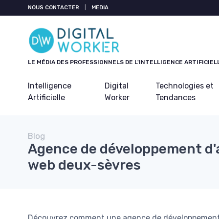
Panneau de gestion des cookies
NOUS CONTACTER
|
MEDIA
LE MÉDIA DES PROFESSIONNELS DE L'INTELLIGENCE ARTIFICIEL
Intelligence
Digital
Technologies et
Artificielle
Worker
Tendances
Blog
Agence de développement d'
web deux-sèvres
Découvrez comment une agence de développement d