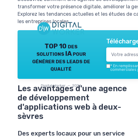
transformer votre présence digitale, améliorer la ge
Explorez les tendances actuelles et les études de c
les entreprises locales.
Télécharge
TOP 10 des
solutions IA pour
générer des leads de
*
En remplissant
qualité
commerciales p
Digital Worker — 2026
Les avantages d'une agence
de développement
d'applications web à deux-
sèvres
Des experts locaux pour un service