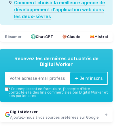
Comment choisir la meilleure agence de
développement d'application web dans
les deux-sèvres
Résumer
ChatGPT
Claude
Mistral
Recevez les dernières actualités de
Digital Worker
➔ Je m'inscris
*
En remplissant ce formulaire, j’accepte d’être
contacté(e) à des fins commerciales par Digital Worker et
ses partenaires.
Digital Worker
Ajoutez-nous à vos sources préférées sur Google