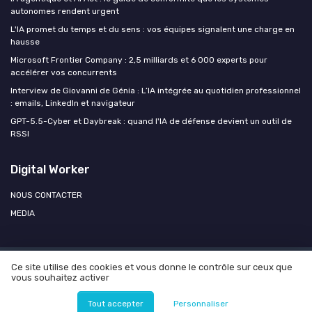
autonomes rendent urgent
L'IA promet du temps et du sens : vos équipes signalent une charge en
hausse
Microsoft Frontier Company : 2,5 milliards et 6 000 experts pour
accélérer vos concurrents
Interview de Giovanni de Génia : L’IA intégrée au quotidien professionnel
: emails, LinkedIn et navigateur
GPT-5.5-Cyber et Daybreak : quand l'IA de défense devient un outil de
RSSI
Digital Worker
NOUS CONTACTER
MEDIA
Ce site utilise des cookies et vous donne le contrôle sur ceux que
Mentions légales
Politique de confidentialité
Agence OPEN
vous souhaitez activer
AI
© Digital Worker 2026
Tout accepter
Personnaliser