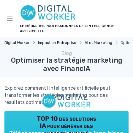
Panneau de gestion des cookies
LE MÉDIA DES PROFESSIONNELS DE L'INTELLIGENCE
ARTIFICIELLE
Digital Worker
Impact en Entreprise
AI et Marketing
Optimi
Blog
Optimiser la stratégie marketing
avec FinancIA
Explorez comment l'intelligence artificielle peut
transformer les stratégies marketing pour des
résultats optimaux.
TOP 10 des solutions
IA pour générer des
leads de qualité