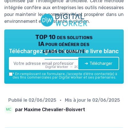
optimisée par l'intelligence artificielle. Cette méthode
intégrée confère aux entreprises les outils nécessaires
pour maintenir leur compétitivité et prospérer dans un
environnement en constante évolution.
TOP 10 des solutions
IA pour générer des
leads de qualité
Téléchargez gratuitement le livre blanc
➔ Télécharger
Digital Worker — 2026
*
En remplissant ce formulaire, j’accepte d’être contacté(e) à
des fins commerciales par Digital Worker et ses partenaires.
Publié le
02/06/2025
• Mis à jour le
02/06/2025
par Maxime Chevalier-Boisvert