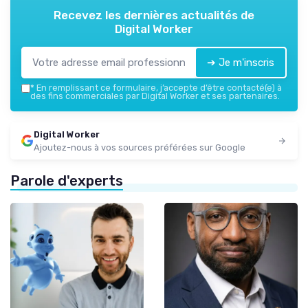
Recevez les dernières actualités de
Digital Worker
➔ Je m'inscris
*
En remplissant ce formulaire, j’accepte d’être contacté(e) à
des fins commerciales par Digital Worker et ses partenaires.
Digital Worker
Ajoutez-nous à vos sources préférées sur Google
Parole d'experts