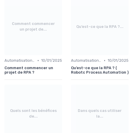
Comment commencer
Qu’est-ce que la RPA ?...
un projet de...
•
•
Automatisation et RPA
10/01/2025
Automatisation et RPA
10/01/2025
Comment commencer un
Qu’est-ce que la RPA ? (
projet de RPA ?
Robotc Process Automation )
Quels sont les bénéfices
Dans quels cas utiliser
de...
la...