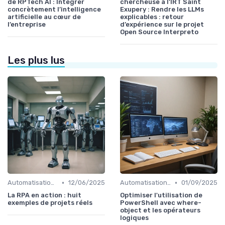
de RPTech AI : Intégrer
chercheuse à l'IRT Saint
concrètement l’intelligence
Exupery : Rendre les LLMs
artificielle au cœur de
explicables : retour
l’entreprise
d’expérience sur le projet
Open Source Interpreto
Les plus lus
•
•
Automatisation et RPA
12/06/2025
Automatisation et RPA
01/09/2025
La RPA en action : huit
Optimiser l'utilisation de
exemples de projets réels
PowerShell avec where-
object et les opérateurs
logiques