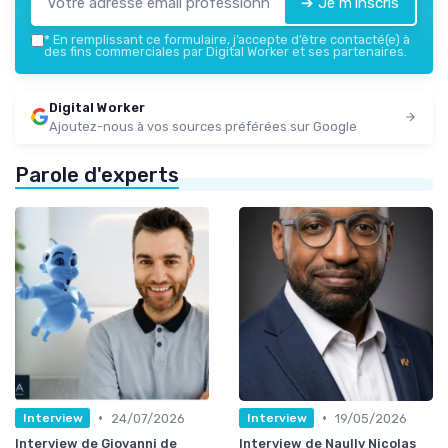
➔ Je m'inscris
*
En remplissant ce formulaire, j’accepte d’être contacté(e) à
des fins commerciales par Digital Worker et ses partenaires.
Digital Worker
Ajoutez-nous à vos sources préférées sur Google
Parole d'experts
•
•
24/07/2026
19/05/2026
Interview
Interview
Interview de Giovanni de
Interview de Naully Nicolas