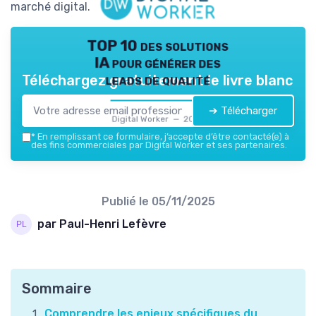
marché digital.
TOP 10 des solutions
IA pour générer des
leads de qualité
Téléchargez gratuitement le livre blanc
➔ Télécharger
Digital Worker — 2026
*
En remplissant ce formulaire, j’accepte d’être contacté(e) à
des fins commerciales par Digital Worker et ses partenaires.
Publié le
05/11/2025
par Paul-Henri Lefèvre
Sommaire
Comprendre les enjeux spécifiques du