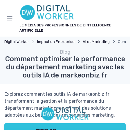
Panneau de gestion des cookies
LE MÉDIA DES PROFESSIONNELS DE L'INTELLIGENCE
ARTIFICIELLE
Digital Worker
Impact en Entreprise
AI et Marketing
Commen
Blog
Comment optimiser la performance
du département marketing avec les
outils IA de markeonbiz fr
Explorez comment les outils IA de markeonbiz fr
transforment la gestion et la performance du
département marketing, en offrant des solutions
adaptées aux besoins des responsables marketing.