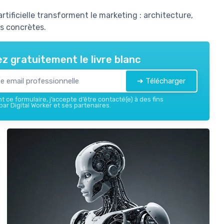
tificielle transforment le marketing : architecture,
ns concrètes.
z gratuitement le livre blanc
➔ Télécharger
 ce formulaire, j’accepte d’être contacté(e) à des fins
ar Digital Worker et ses partenaires.