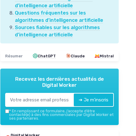
d’intelligence artificielle
Questions fréquentes sur les
algorithmes d’intelligence artificielle
Sources fiables sur les algorithmes
d’intelligence artificielle
Résumer
ChatGPT
Claude
Mistral
Recevez les dernières actualités de
Digital Worker
➔ Je m'inscris
*
En remplissant ce formulaire, j’accepte d’être
contacté(e) à des fins commerciales par Digital Worker et
ses partenaires.
Digital Worker