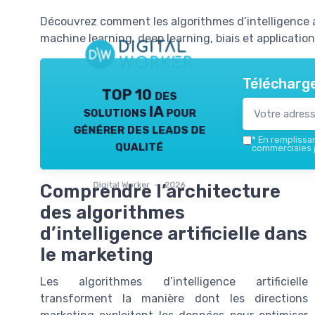
Découvrez comment les algorithmes d’intelligence ar
machine learning, deep learning, biais et applicatio
Télécharge
TOP 10 des
solutions IA pour
générer des leads de
*
En remplissant
qualité
commerciales p
Digital Worker — 2026
Comprendre l’architecture
des algorithmes
d’intelligence artificielle dans
le marketing
Les algorithmes d’intelligence artificielle
transforment la manière dont les directions