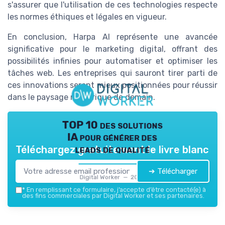
s'assurer que l'utilisation de ces technologies respecte
les normes éthiques et légales en vigueur.
En conclusion, Harpa AI représente une avancée
significative pour le marketing digital, offrant des
possibilités infinies pour automatiser et optimiser les
tâches web. Les entreprises qui sauront tirer parti de
ces innovations seront mieux positionnées pour réussir
dans le paysage numérique de demain.
TOP 10 des solutions
IA pour générer des
leads de qualité
Téléchargez gratuitement le livre blanc
➔ Télécharger
Digital Worker — 2026
*
En remplissant ce formulaire, j’accepte d’être contacté(e) à
des fins commerciales par Digital Worker et ses partenaires.