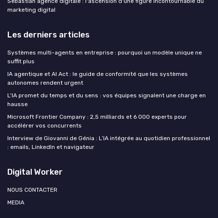
Sebastian agence digitale : l'ascension d'une figure incontournable du
marketing digital
Les derniers articles
Systèmes multi-agents en entreprise : pourquoi un modèle unique ne
suffit plus
IA agentique et AI Act : le guide de conformité que les systèmes
autonomes rendent urgent
L'IA promet du temps et du sens : vos équipes signalent une charge en
hausse
Microsoft Frontier Company : 2,5 milliards et 6 000 experts pour
accélérer vos concurrents
Interview de Giovanni de Génia : L’IA intégrée au quotidien professionnel
: emails, LinkedIn et navigateur
Digital Worker
NOUS CONTACTER
MEDIA