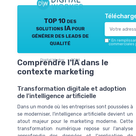
Télécharge
TOP 10 des
solutions IA pour
générer des leads de
*
En remplissant
qualité
commerciales p
Digital Worker — 2026
Comprendre l'IA dans le
contexte marketing
Transformation digitale et adoption
de l'intelligence artificielle
Dans un monde où les entreprises sont poussées à
se moderniser, l'intelligence artificielle devient un
atout majeur pour le marketing moderne. Cette
transformation numérique repose sur l'analyse
approfondie des données et l'application de